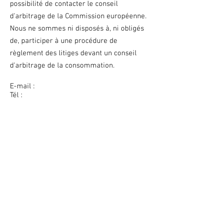
possibilité de contacter le conseil
d'arbitrage de la Commission européenne.
Nous ne sommes ni disposés à, ni obligés
de, participer à une procédure de
règlement des litiges devant un conseil
d'arbitrage de la consommation.
E-mail :
Tél :
Fax :
Adresse :
Motel Le Noroit
No d'enregistrement: 026084
589, boulevard du Griffon
Gaspé, QC, G4X 6A5 |
418-269-3344
Nous contacter